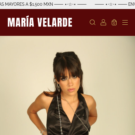
 MAYORES A $1,500 MXN ─── ⋆⋅☆⋅⋆ ───
─── ⋆⋅☆⋅⋆ ─── ENVÍ
0