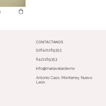
N
CONTÁCTANOS
526421169353
6421169353
info@mariavelarde.mx
Antonio Caso, Monterrey, Nuevo
León.