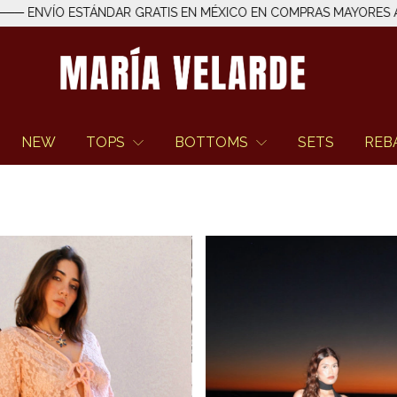
ÁNDAR GRATIS EN MÉXICO EN COMPRAS MAYORES A $1,500 MXN 
NEW
TOPS
BOTTOMS
SETS
REB