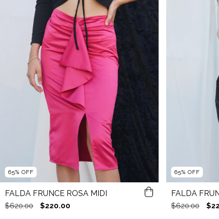
65
%
OFF
65
%
OFF
FALDA FRUNCE ROSA MIDI
FALDA FRUN
$620.00
$220.00
$620.00
$2