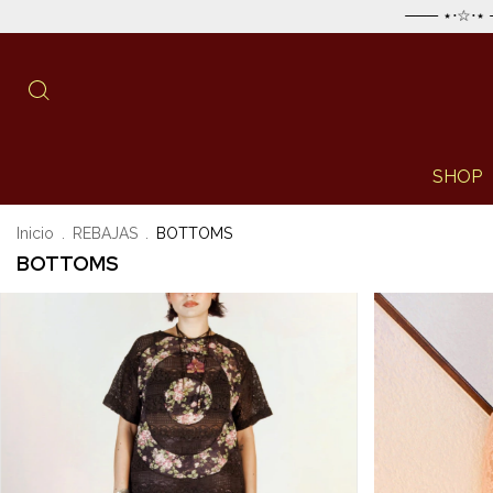
─── ⋆⋅☆⋅⋆ ─── ENVÍO EST
SHOP
Inicio
.
REBAJAS
.
BOTTOMS
BOTTOMS