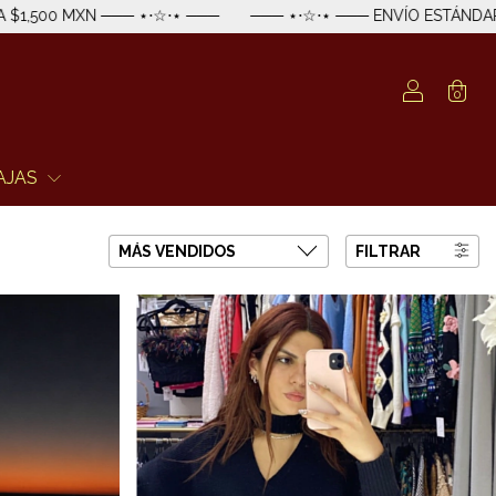
─── ⋆⋅☆⋅⋆ ───
─── ⋆⋅☆⋅⋆ ─── ENVÍO ESTÁNDAR GRATIS EN M
0
AJAS
FILTRAR