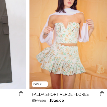
20
%
OFF
FALDA SHORT VERDE FLORES
$899.00
$720.00