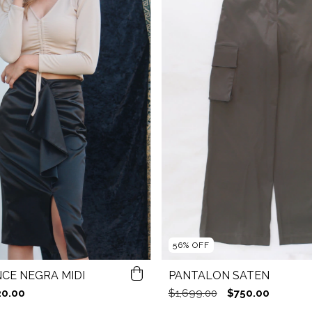
56
%
OFF
CE NEGRA MIDI
PANTALÓN SATÉN
20.00
$1,699.00
$750.00