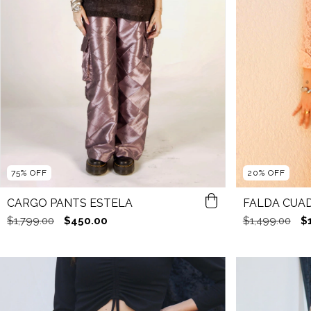
75
%
OFF
20
%
OFF
CARGO PANTS ESTELA
FALDA CUA
$1,799.00
$450.00
$1,499.00
$