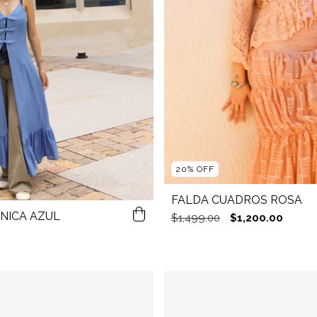
20
%
OFF
FALDA CUADROS ROSA
NICA AZUL
$1,499.00
$1,200.00