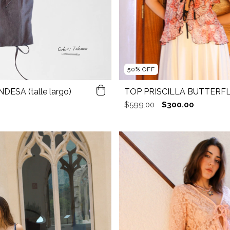
50
%
OFF
ESA (talle largo)
TOP PRISCILLA BUTTERF
$599.00
$300.00