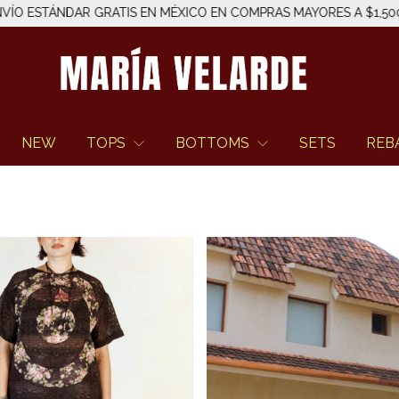
MÉXICO EN COMPRAS MAYORES A $1,500 MXN ─── ⋆⋅☆⋅⋆ ───
─
NEW
TOPS
BOTTOMS
SETS
REB