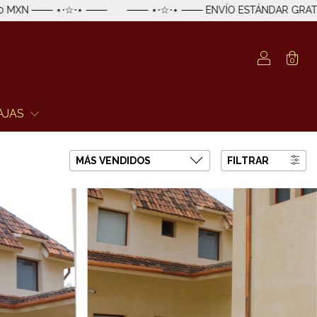
── ⋆⋅☆⋅⋆ ─── ENVÍO ESTÁNDAR GRATIS EN MÉXICO EN COMPRAS 
0
AJAS
FILTRAR