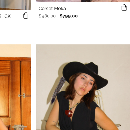
Corset Moka
$980.00
$799.00
BLCK