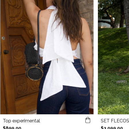
Top experimental
SET FLECOS
$899.00
$3,099.00