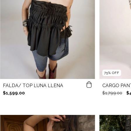
75
%
OFF
FALDA/ TOP LUNA LLENA
CARGO PAN
$1,599.00
$1,799.00
$