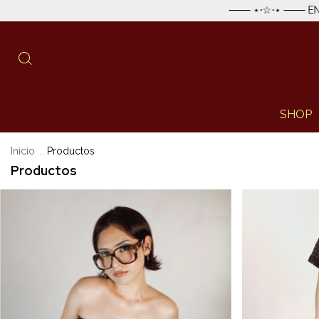
─── ⋆⋅☆⋅⋆ ─── ENVÍO ESTÁNDAR GRATIS EN 
SHOP
Inicio
.
Productos
Productos