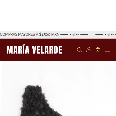
YORES A $1,500 MXN ─── ⋆⋅☆⋅⋆ ───
─── ⋆⋅☆⋅⋆ ─── ENVÍO E
0