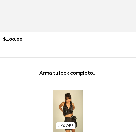
$400.00
Arma tu look completo...
27
%
OFF