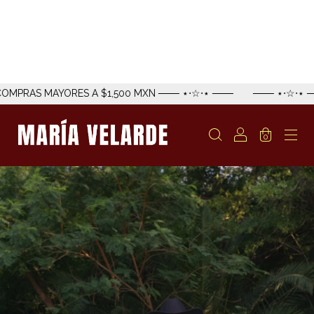
YORES A $1,500 MXN ─── ⋆⋅☆⋅⋆ ───
─── ⋆⋅☆⋅⋆ ─── ENVÍO E
0