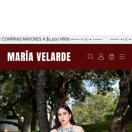
AYORES A $1,500 MXN ─── ⋆⋅☆⋅⋆ ───
─── ⋆⋅☆⋅⋆ ─── ENVÍO
0