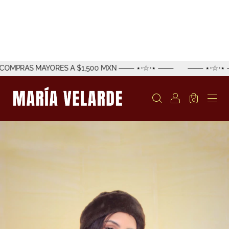
MAYORES A $1,500 MXN ─── ⋆⋅☆⋅⋆ ───
─── ⋆⋅☆⋅⋆ ─── ENVÍO
0