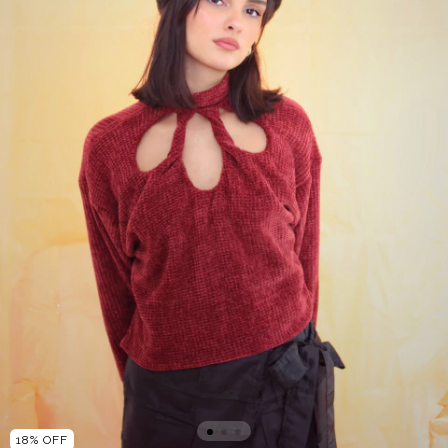
18
%
OFF