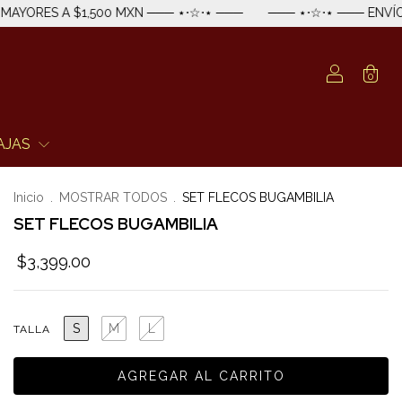
0 MXN ─── ⋆⋅☆⋅⋆ ───
─── ⋆⋅☆⋅⋆ ─── ENVÍO ESTÁNDAR GRATI
0
AJAS
Inicio
.
MOSTRAR TODOS
.
SET FLECOS BUGAMBILIA
SET FLECOS BUGAMBILIA
$3,399.00
S
M
L
TALLA