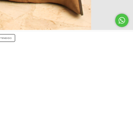
NTENDIDO
CONTÁCTANOS
526421169353
6421169353
info@mariavelarde.mx
Antonio Caso, Monterrey, Nuevo
León.