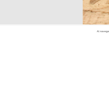
TOP PRISCILLA ALICE
Al navegar
$699.00
$499.00
SUSCRÍBETE A NUESTRO
NEWSLETTER
SHOP
NEW
TOPS
BOTTOMS
SETS