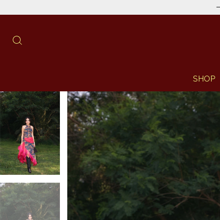
─── ⋆⋅☆⋅⋆ ─── EN
SHOP