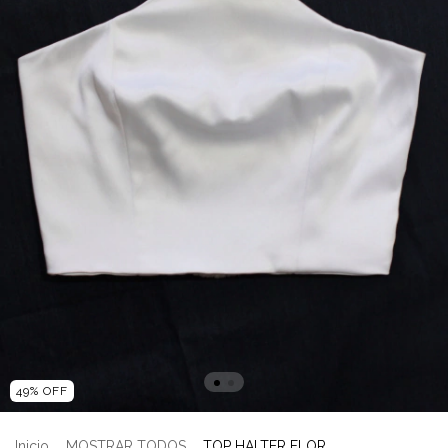
49
%
OFF
Inicio
.
MOSTRAR TODOS
.
TOP HALTER FLOR