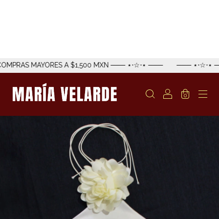
AYORES A $1,500 MXN ─── ⋆⋅☆⋅⋆ ───
─── ⋆⋅☆⋅⋆ ─── ENVÍO 
0